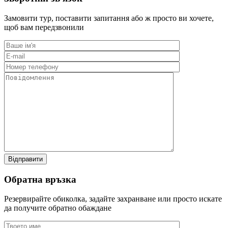
Замовити тур, поставити запитання або ж просто ви хочете,
щоб вам передзвонили
Обратна връзка
Резервирайте обиколка, задайте захранване или просто искате
да получите обратно обаждане