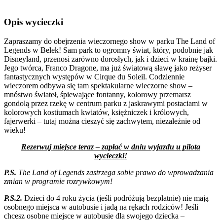
Opis wycieczki
Zapraszamy do obejrzenia wieczornego show w parku The Land of
Legends w Belek! Sam park to ogromny świat, który, podobnie jak
Disneyland, przenosi zarówno dorosłych, jak i dzieci w krainę bajki.
Jego twórca, Franco Dragone, ma już światową sławę jako reżyser
fantastycznych występów w Cirque du Soleil. Codziennie
wieczorem odbywa się tam spektakularne wieczorne show –
mnóstwo świateł, śpiewające fontanny, kolorowy przemarsz
gondolą przez rzekę w centrum parku z jaskrawymi postaciami w
kolorowych kostiumach kwiatów, księżniczek i królowych,
fajerwerki – tutaj można cieszyć się zachwytem, niezależnie od
wieku!
Rezerwuj miejsce teraz – zapłać w dniu wyjazdu u pilota
wycieczki!
P.S.
The Land of Legends zastrzega sobie prawo do wprowadzania
zmian w programie rozrywkowym!
P.S.2.
Dzieci do 4 roku życia (jeśli podróżują bezpłatnie) nie mają
osobnego miejsca w autobusie i jadą na rękach rodziców! Jeśli
chcesz osobne miejsce w autobusie dla swojego dziecka –