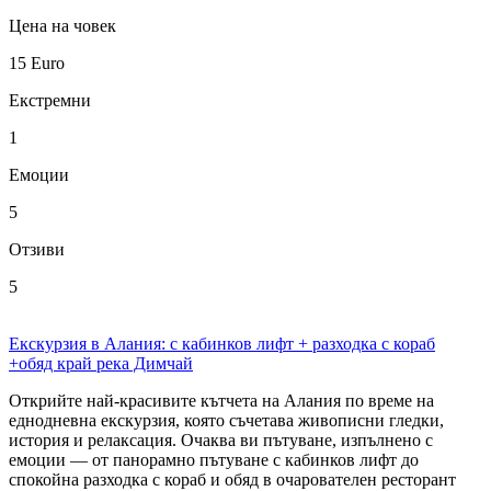
Цена на човек
15
Euro
Екстремни
1
Емоции
5
Отзиви
5
Екскурзия в Алания: с кабинков лифт + разходка с кораб
+обяд край река Димчай
Открийте най-красивите кътчета на Алания по време на
еднодневна екскурзия, която съчетава живописни гледки,
история и релаксация. Очаква ви пътуване, изпълнено с
емоции — от панорамно пътуване с кабинков лифт до
спокойна разходка с кораб и обяд в очарователен ресторант