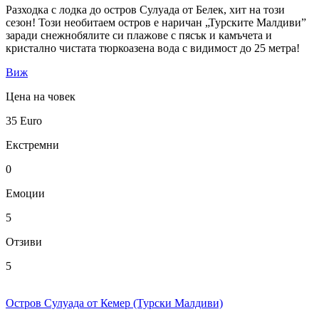
Разходка с лодка до остров Сулуада от Белек, хит на този
сезон! Този необитаем остров е наричан „Турските Малдиви”
заради снежнобялите си плажове с пясък и камъчета и
кристално чистата тюркоазена вода с видимост до 25 метра!
Виж
Цена на човек
35
Euro
Екстремни
0
Емоции
5
Отзиви
5
Остров Сулуада от Кемер (Турски Малдиви)