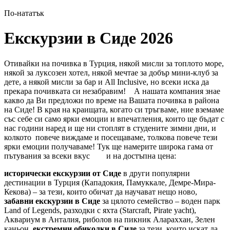
По-нататък
Екскурзии в Сиде 2026
Отивайки на почивка в Турция, някой мисли за топлото море,
някой за луксозен хотел, някой мечтае за добър мини-клуб за
дете, а някой мисли за бар и All Inclusive, но всеки иска да
прекара почивката си незабравим! А нашата компания знае
какво да Ви предложи по време на Вашата почивка в района
на Сиде! В края на краищата, когато си тръгваме, ние вземаме
със себе си само ярки емоции и впечатления, които ще бъдат с
нас години наред и ще ни стоплят в студените зимни дни, и
колкото повече виждаме и посещаваме, толкова повече тези
ярки емоции получаваме! Тук ще намерите широка гама от
пътувания за всеки вкус и на достъпна цена:
исторически екскурзии от Сиде
в други популярни
дестинации в Турция (Кападокия, Памуккале, Демре-Мира-
Кекова) – за тези, които обичат да научават нещо ново,
забавни екскурзии в Сиде
за цялото семейство – воден парк
Land of Legends, разходки с яхта (Starcraft, Pirate yacht),
Аквариум в Анталия, риболов на пикник Алараххан, Зелен
каньон,
екстремни обиколки в Сиде
за тези, които искат да