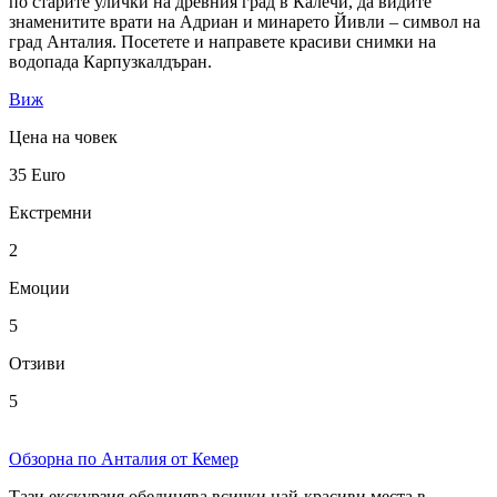
по старите улички на древния град в Калечи, да видите
знаменитите врати на Адриан и минарето Йивли – символ на
град Анталия. Посетете и направете красиви снимки на
водопада Карпузкалдъран.
Виж
Цена на човек
35
Euro
Екстремни
2
Емоции
5
Отзиви
5
Обзорна по Анталия от Кемер
Тази екскурзия обединява всички най-красиви места в