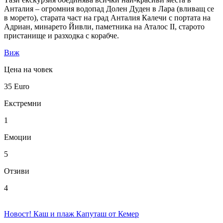
Анталия – огромния водопад Долен Дуден в Лара (вливащ се
в морето), старата част на град Анталия Калечи с портата на
Адриан, минарето Йивли, паметника на Аталос II, старото
пристанище и разходка с корабче.
Виж
Цена на човек
35
Euro
Екстремни
1
Емоции
5
Отзиви
4
Новост! Каш и плаж Капуташ от Кемер