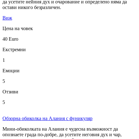
да усетите нейния дух и очарование и определено няма да
остави никого безразличен.
Виж
Цена на човек
40
Euro
Екстремни
1
Емоции
5
Отзиви
5
Обзорна обиколка на Алания с фуникуляр
Мини-обиколката на Алания е чудесна възможност да
опознаете града по-добре, да усетите неговия дух и чар,