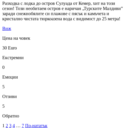
Разходка с лодка до остров Сулуада от Кемер, хит на този
сезон! Този необитаем остров е наричан „Турските Малдиви”
заради снежнобялите си плажове с пясък и камъчета и
кристално чистата тюркоазена вода с видимост до 25 метра!
Виж
Цена на човек
30
Euro
Екстремни
0
Емоции
5
Отзиви
5
Обратно
1
2
3
4
…
7
По-нататък