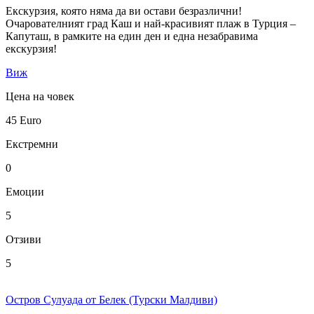
Екскурзия, която няма да ви остави безразлични!
Очарователният град Каш и най-красивият плаж в Турция –
Капуташ, в рамките на един ден и една незабравима
екскурзия!
Виж
Цена на човек
45
Euro
Екстремни
0
Емоции
5
Отзиви
5
Остров Сулуада от Белек (Турски Малдиви)