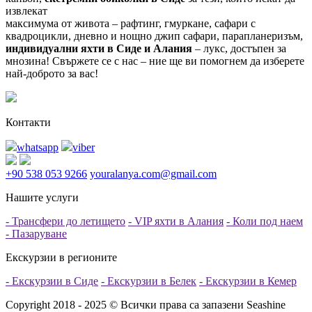
извлекат
максимума от живота – рафтинг, гмуркане, сафари с
квадроцикли, дневно и нощно джип сафари, парапланеризъм,
индивидуални яхти в Сиде и Алания
– лукс, достъпен за
мнозина! Свържете се с нас – ние ще ви помогнем да изберете
най-доброто за вас!
Контакти
whatsapp
viber
+90 538 053 9266
youralanya.com@gmail.com
Нашите услуги
- Трансфери до летището
- VIP яхти в Алания
- Коли под наем
- Пазаруване
Екскурзии в регионите
- Екскурзии в Сиде
- Екскурзии в Белек
- Екскурзии в Кемер
Copyright 2018 - 2025 © Всички права са запазени Seashine